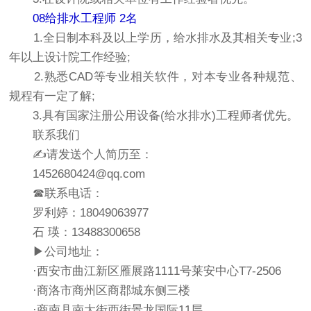
08给排水工程师 2名
1.全日制本科及以上学历，给水排水及其相关专业;3
年以上设计院工作经验;
2.熟悉CAD等专业相关软件，对本专业各种规范、
规程有一定了解;
3.具有国家注册公用设备(给水排水)工程师者优先。
联系我们
✍请发送个人简历至：
1452680424@qq.com
☎联系电话：
罗利婷：18049063977
石 瑛：13488300658
▶公司地址：
·西安市曲江新区雁展路1111号莱安中心T7-2506
·商洛市商州区商郡城东侧三楼
·商南县南大街西街景龙国际11层